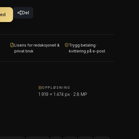
Del
ned
Lisens for redaksjonell &
Trygg betaling ·
privat bruk
kvittering på e-post
OPPLØSNING
1 919 × 1 474 px · 2.8 MP