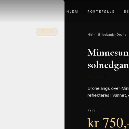
HJEM
PORTEFØLJE
B
DRONE
Hjem
Bildebank
Drone
Minnesun
solnedga
Dronelangs over Mi
reflekteres i vannet,
Pris
kr
750
,