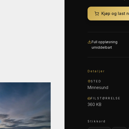
Kjøp og last 
Full oppløsning
umiddelbart
Detaljer
STED
Minnesund
FILSTØRRELSE
360 KB
Stikkord