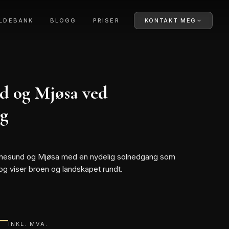
ILDEBANK
BLOGG
PRISER
KONTAKT MEG
d og Mjøsa ved
ng
nnesund og Mjøsa med en nydelig solnedgang som
 og viser broen og landskapet rundt.
–
INKL. MVA.