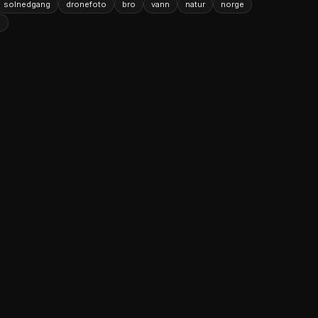
solnedgang
dronefoto
bro
vann
natur
norge
n