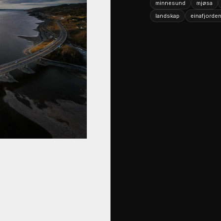
minnesund
mjøsa
landskap
einafjorde