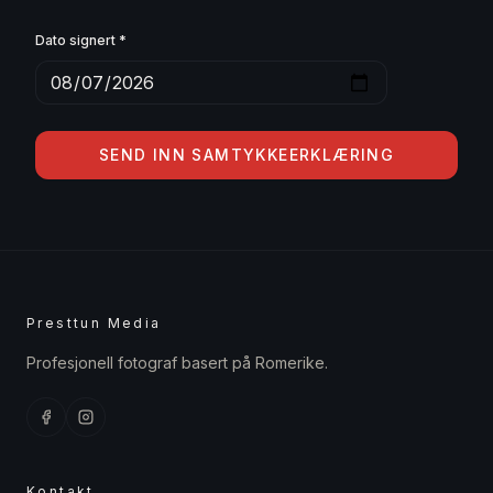
Tegn signatur her
Dato signert *
SEND INN SAMTYKKEERKLÆRING
Presttun Media
Profesjonell fotograf basert på Romerike.
Kontakt